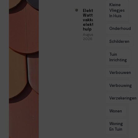
Kleine
Vliegjes
Elektricien
Watt voor
In Huis
vakkundige
elektrische
Onderhoud
hulp
Augustus 5,
2026
Schilderen
Tuin
Inrichting
Verbouwen
Verbouwing
Verzekeringen
Wonen
Woning
En Tuin