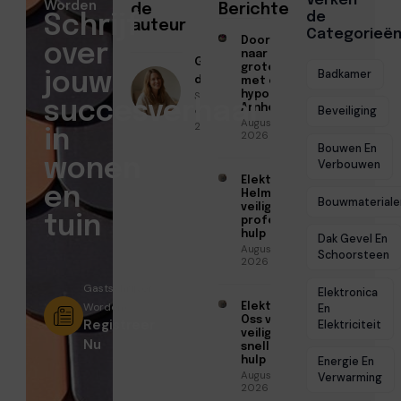
Verken
Worden
de
Berichten
de
Schrijf
auteur
Categorieë
Doorstromen
over
naar een
Geschreven
groter huis
Badkamer
jouw
door
met een
Sofia Mendes
hypotheek in
succesverhaal
Arnhem
● Mei 29,
Beveiliging
Augustus 7,
2026
in
2026
Bouwen En
wonen
Verbouwen
Elektricien
en
Helmond voor
Bouwmateriale
veilige en
tuin
professionele
hulp
Dak Gevel En
Augustus 6,
Schoorsteen
2026
Gastschrijver
Elektronica
Worden?
Elektricien
En
Oss voor
Registreer
Elektriciteit
veilige en
Nu
snelle
hulp
Energie En
Augustus 6,
Verwarming
2026