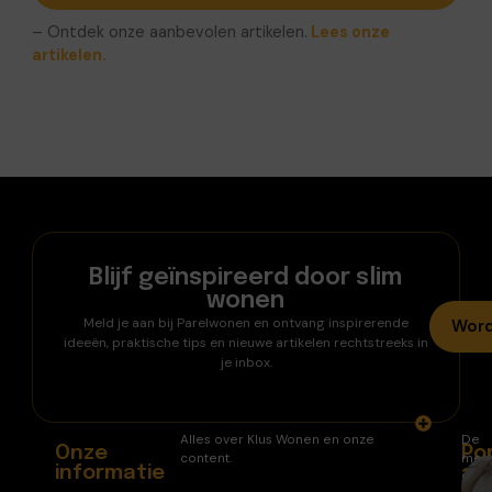
– Ontdek onze aanbevolen artikelen.
Lees onze
artikelen.
Blijf geïnspireerd door slim
wonen
Meld je aan bij Parelwonen en ontvang inspirerende
Word
ideeën, praktische tips en nieuwe artikelen rechtstreeks in
je inbox.
Alles over Klus Wonen en onze
De
Onze
Po
content.
mee
informatie
ar
gele