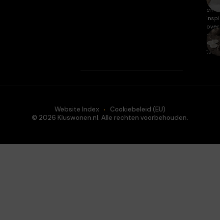
arti
en
inspi
over
huis
en
tuin.
Website Index
Cookiebeleid (EU)
© 2026 Kluswonen.nl. Alle rechten voorbehouden.